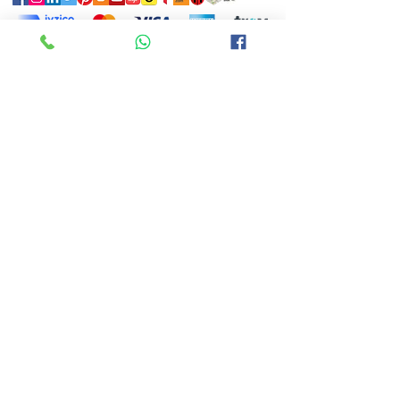
CORPORATE
Confidentialité et sécurité
Contrat de vente à distance
Livraison et retours
HEURES D'OUVERTURE
En semaine: 8h30 / 19h00
Week-end: 09h00 / 16h00
CONTACT
(0552) 550 93 60
muhasebe@uysallarsunideri.com
order @ uysallarsuneri
.com
ADRESSE
Les cordonniers s'assoient. Egemenlik Mah. 6124/2 Sk No: 8 /
A Işıkkent 35030 Bornova / İzmir